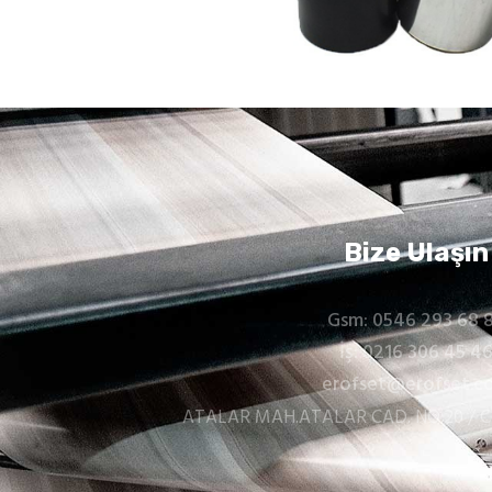
Bize Ulaşın
Gsm: 0546 293 68 
İş: 0216 306 45 4
erofset@erofset.c
ATALAR MAH.ATALAR CAD. NO:20 / 