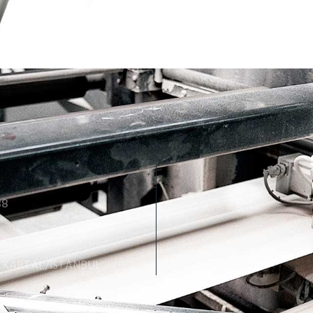
88
6
om
C KARTAL/İSTANBUL