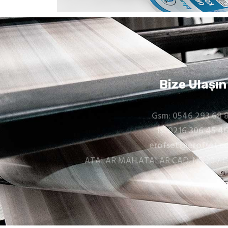
Bize Ulaşın
Gsm: 0546 293 68 
İş: 0216 306 45 4
erofset@erofset.c
ATALAR MAH.ATALAR CAD. NO:20 / 