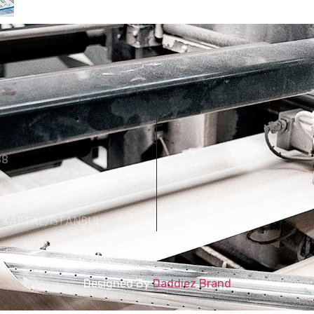
88
6
om
C KARTAL/İSTANBUL
Designed By
Daddiez Brand