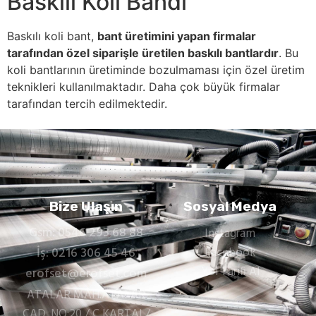
Baskılı Koli Bandı
Baskılı koli bant,
bant üretimini yapan firmalar
tarafından özel siparişle üretilen baskılı bantlardır
. Bu
koli bantlarının üretiminde bozulmaması için özel üretim
teknikleri kullanılmaktadır. Daha çok büyük firmalar
tarafından tercih edilmektedir.
Bize Ulaşın
Sosyal Medya
Gsm: 0546 293 68 88
Instagram
İş: 0216 306 45 46
Facebook
Yol Tarifi Al
erofset@erofset.com
ATALAR MAH.ATALAR
CAD. NO:20 / C KARTAL/